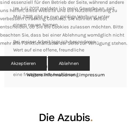
sind essenziell für den Betrieb der Seite, während andere
Im Juli 2017 meldete ich mein Gewerbe an, seit
uns helfen, diese Website und die Nutzererfahrung zu
Mai 2018 gibt es nun goldige Werbung unter
verbessern (Tracking Cookies). Sie können selbst
einem neuen Namen.
entscheiden, ob Sie die Cookies zulassen möchten. Bitte
beachten Sie, dass bei einer Ablehnung womöglich nicht
Bei meiner Arbeit lege ich besonderen
mehr alle Funktionalitäten der Seite zur Verfügung stehen.
Wert auf eine offene, freundliche
Kommunikation, Sorgfalt in der
Akzeptieren
Ablehnen
Projektumsetzung und
eine fristgerechte Ausführung.
Weitere Informationen
|
Impressum
Die Azubis
.